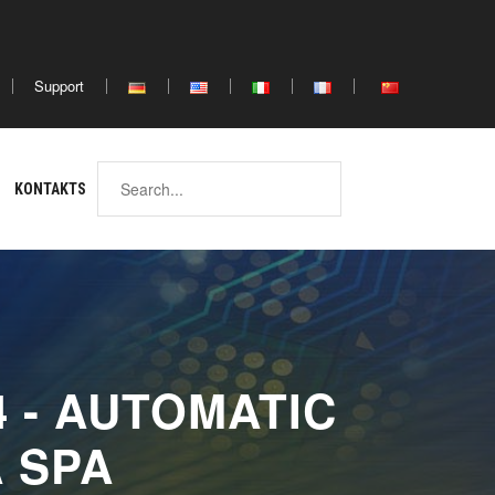
Africa
Support
ina
North
South
Africa
Africa
KONTAKTS
4 - AUTOMATIC
A SPA