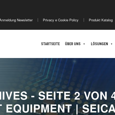
America
Asia
Anmeldung Newsletter
Privacy e Cookie Policy
Produkt Katalog
ance
Argentina
Brasile
Giappone
C
nland
STARTSEITE
ÜBER UNS
LÖSUNGEN
oatia
VES - SEITE 2 VON 
 EQUIPMENT | SEIC