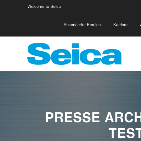
Welcome to Seica
Europe
Reservierter Bereich
Karriere
Italy
Germany
Fr
Austria
Israele
Fi
Belgio
Poland
Cr
PRESSE ARCHI
TEST