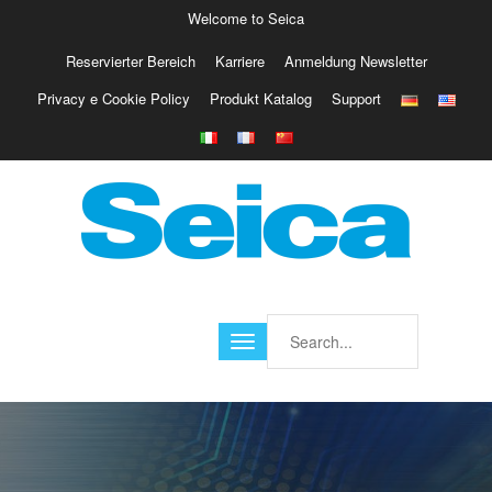
Welcome to Seica
Reservierter Bereich
Karriere
Anmeldung Newsletter
Europe
Privacy e Cookie Policy
Produkt Katalog
Support
Italy
Austria
Belgio
Germany
Israele
Poland
France
Finland
Croatia
America