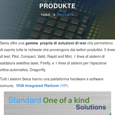
PRODUKTE
Argentina
HOME
PRODUKTE
Brasile
Asia
Soluzioni di Collaudo
NEXT> SERIES
Seica offre una
gamma propria di soluzioni di test
che permettono
Giappone
di coprire tutte le richieste che provengono dai settori produttivi. 5
linee
Cina
di test
, Pilot, Compact, Valid, Rapid and Mini,
1 linea di sistemi di
Africa
saldatura selettiva laser,
Firefly, e
1 linea di sistemi per l’ispezione
ottica automatica
, Dragonfly.
North Africa
Tutti i sistemi Seica hanno una piattaforma hardware e software
South Africa
comune,
VIVA Integrated Platform
(VIP)
.