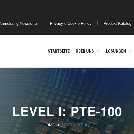
America
Asia
Anmeldung Newsletter
Privacy e Cookie Policy
Produkt Katalog
ance
Argentina
Brasile
Giappone
C
nland
STARTSEITE
ÜBER UNS
LÖSUNGEN
oatia
LEVEL I: PTE-100
HOME
LEVEL I: PTE-100