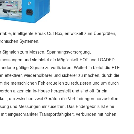
portable, intelligente Break Out Box, entwickelt zum Überprüfen,
ktronischen Systemen.
chen Signalen zum Messen, Spannungsversorgung,
nzmessungen und sie bietet die Möglichkeit HOT und LOADED
ndene gültige Signale zu verifizieren. Weiterhin bietet die PTE-
äten effektiver, wiederholbarer und sicherer zu machen, durch die
m die menschlichen Fehlerquellen zu reduzieren und um durch
rden allgemein In-House hergestellt und sind oft für ein
ickelt, um zwischen zwei Geräten die Verbindungen herzustellen
eisung und Messungen einzusetzen. Das Endergebnis ist eine
mit eingeschränkter Transportfähigkeit, verbunden mit hohen