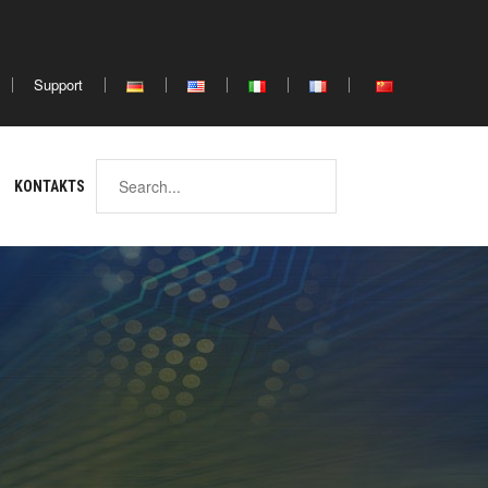
Africa
Support
ina
North
South
Africa
Africa
KONTAKTS