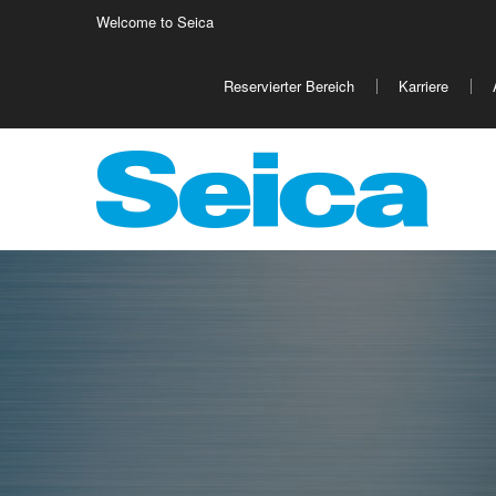
Welcome to Seica
Europe
Reservierter Bereich
Karriere
Italy
Germany
Fr
Austria
Israele
Fi
Belgio
Poland
Cr