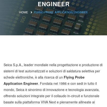
ENGINEER
Argentina
HOME
FLYING PROBE APPLICATION ENGINEER
Brasile
Asia
Giappone
Cina
Africa
Seica S.p.A., leader mondiale nella progettazione e produzione di
sistemi di test automatizzati e soluzioni di saldatura selettiva per
North Africa
schede elettroniche, è alla ricerca di un
Flying Probe
South Africa
Application Engineer
. Fondata nel 1986 e con sedi in tutto il
mondo, Seica è sinonimo di innovazione e tecnologia avanzata,
offrendo soluzioni integrate per il collaudo in-circuit e funzionale
basate sulla piattaforma VIVA Next e pienamente allineate ai