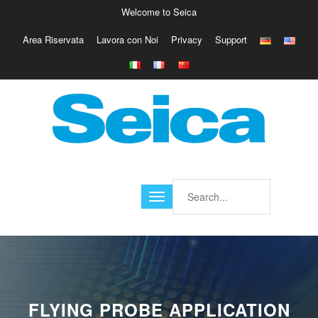
Welcome to Seica
Area Riservata
Lavora con Noi
Privacy
Support
Europe
Italy
Austria
Belgio
Germany
Israele
Poland
France
Finland
Croatia
America
FLYING PROBE APPLICATION