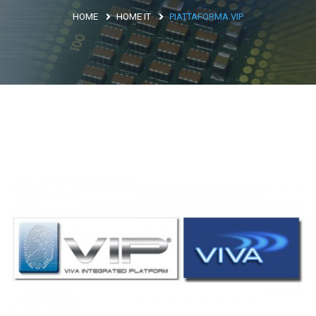
HOME
HOME IT
PIATTAFORMA VIP
Argentina
Brasile
Asia
Giappone
Cina
Africa
North Africa
South Africa