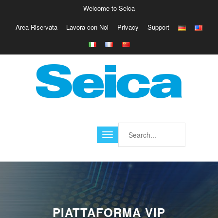
Welcome to Seica
Area Riservata
Lavora con Noi
Privacy
Support
Europe
Italy
Austria
Belgio
Germany
Israele
Poland
France
Finland
Croatia
America
PIATTAFORMA VIP