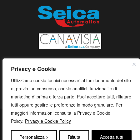
Privacy e Cookie
Utilizziamo cookie tecnici necessari al funzionamento del sito
e, previo tuo consenso, cookie analitici, funzionali e di
marketing di prima e terza parte. Puoi accettare tutti, rifiutare
tutti oppure gestire le preferenze in modo granulare. Per
maggiori informazioni consulta la Privacy e Cookie
S.E.I.C.A. S.p.A. - Via Kennedy, 24 - 10019 STRAMBINO - (TO) -
Policy.
Privacy e Cookie Policy
ITALY - Tel. +39 01256368.11 r.a. - Fax. +39 01256368.99 P.IVA
05173260018 - capitale sociale: € 1.120.000 i.v. - e-mail:
Personalizza >
Rifiuta
Accetta tutti