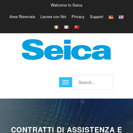
Welcome to Seica
Area Riservata
Lavora con Noi
Privacy
Support
Europe
Italy
Austria
Belgio
Germany
Israele
Poland
France
Finland
Croatia
America
CONTRATTI DI ASSISTENZA E