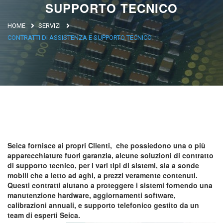
SUPPORTO TECNICO
Argentina
HOME
SERVIZI
Brasile
CONTRATTI DI ASSISTENZA E SUPPORTO TECNICO
Asia
Giappone
Cina
Africa
Seica fornisce ai propri Clienti, che possiedono una o più
North Africa
apparecchiature fuori garanzia, alcune soluzioni di contratto
South Africa
di supporto tecnico, per i vari tipi di sistemi, sia a sonde
mobili che a letto ad aghi, a prezzi veramente contenuti.
Questi contratti aiutano a proteggere i sistemi fornendo una
manutenzione hardware, aggiornamenti software,
calibrazioni annuali, e supporto telefonico gestito da un
team di esperti Seica.