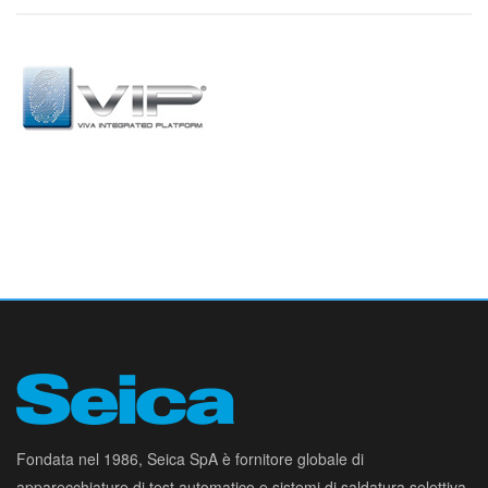
Fondata nel 1986, Seica SpA è fornitore globale di
apparecchiature di test automatico e sistemi di saldatura selettiva,