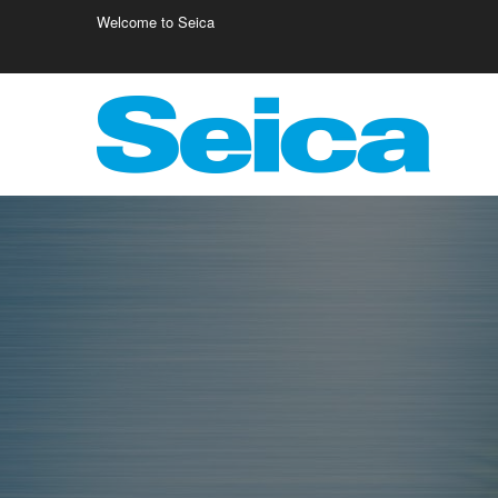
Welcome to Seica
Europe
Italy
Germany
Fr
Austria
Israele
Fi
Belgio
Poland
Cr