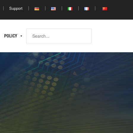
Support
Africa
POLICY
ina
North
South
Africa
Africa