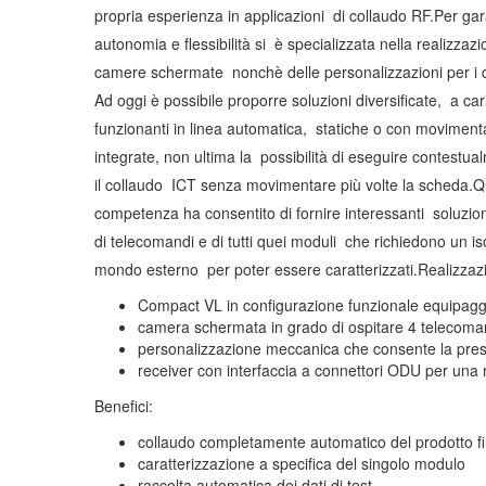
propria esperienza in applicazioni di collaudo RF.Per gara
autonomia e flessibilità si è specializzata nella realizzazi
camere schermate nonchè delle personalizzazioni per i di
Ad oggi è possibile proporre soluzioni diversificate, a c
funzionanti in linea automatica, statiche o con moviment
integrate, non ultima la possibilità di eseguire contestu
il collaudo ICT senza movimentare più volte la scheda.
competenza ha consentito di fornire interessanti soluzion
di telecomandi e di tutti quei moduli che richiedono un i
mondo esterno per poter essere caratterizzati.Realizzaz
Compact VL in configurazione funzionale equipaggi
camera schermata in grado di ospitare 4 telecoman
personalizzazione meccanica che consente la press
receiver con interfaccia a connettori ODU per una ra
Benefici:
collaudo completamente automatico del prodotto fi
caratterizzazione a specifica del singolo modulo
raccolta automatica dei dati di test