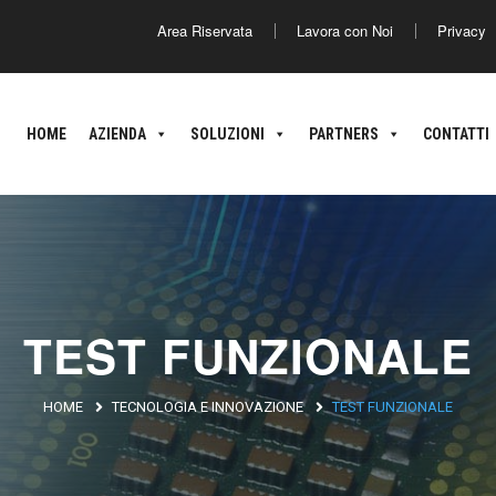
Area Riservata
Lavora con Noi
Privacy
America
Asia
HOME
AZIENDA
SOLUZIONI
PARTNERS
CONTATTI
ance
Argentina
Brasile
Giappone
C
nland
oatia
TEST FUNZIONALE
HOME
TECNOLOGIA E INNOVAZIONE
TEST FUNZIONALE