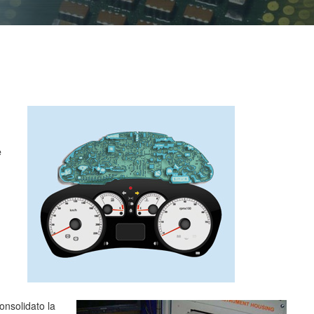
e
i
onsolidato la