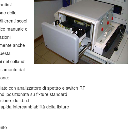
ntirsi
one delle
fferenti scopi
arico manuale o
azioni
almente anche
Questa
i nel collaudi
solamento dal
ione:
ato con analizzatore di spettro e switch RF
di posizionata su fixture standard
ione del d.u.t.
pida intercambiabilità della fixture
nito