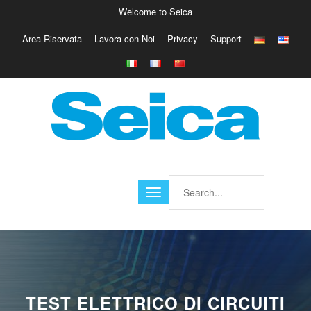
Welcome to Seica
Area Riservata
Lavora con Noi
Privacy
Support
Europe
Italy
Austria
Belgio
Germany
Israele
Poland
France
Finland
Croatia
America
TEST ELETTRICO DI CIRCUITI