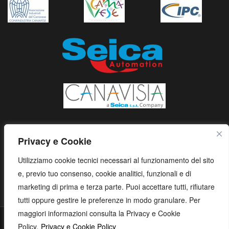
Privacy e Cookie
Utilizziamo cookie tecnici necessari al funzionamento del sito
e, previo tuo consenso, cookie analitici, funzionali e di
marketing di prima e terza parte. Puoi accettare tutti, rifiutare
tutti oppure gestire le preferenze in modo granulare. Per
maggiori informazioni consulta la Privacy e Cookie
S.E.I.C.A. S.p.A. - Via Kennedy, 24 - 10019 STRAMBINO - (TO) -
Policy.
Privacy e Cookie Policy