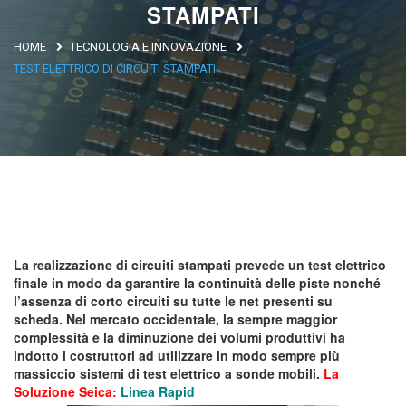
STAMPATI
Argentina
HOME
TECNOLOGIA E INNOVAZIONE
Brasile
TEST ELETTRICO DI CIRCUITI STAMPATI
Asia
Giappone
Cina
Africa
La realizzazione di circuiti stampati prevede un test elettrico
North Africa
finale in modo da garantire la continuità delle piste nonché
South Africa
l’assenza di corto circuiti su tutte le net presenti su
scheda.
Nel mercato occidentale, la sempre maggior
complessità e la diminuzione dei volumi produttivi ha
indotto i costruttori ad utilizzare in modo sempre più
massiccio sistemi di test elettrico a sonde mobili.
La
Soluzione Seica:
Linea Rapid