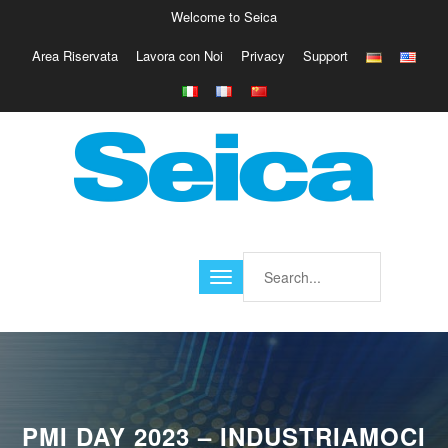
Welcome to Seica
Area Riservata
Lavora con Noi
Privacy
Support
Europe
Italy
Austria
Belgio
Germany
Israele
Poland
France
Finland
Croatia
America
PMI DAY 2023 – INDUSTRIAMOCI