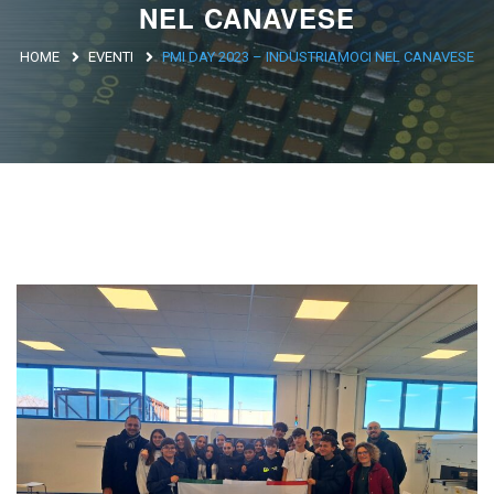
NEL CANAVESE
Argentina
HOME
EVENTI
PMI DAY 2023 – INDUSTRIAMOCI NEL CANAVESE
Brasile
Asia
Giappone
Cina
Africa
North Africa
South Africa