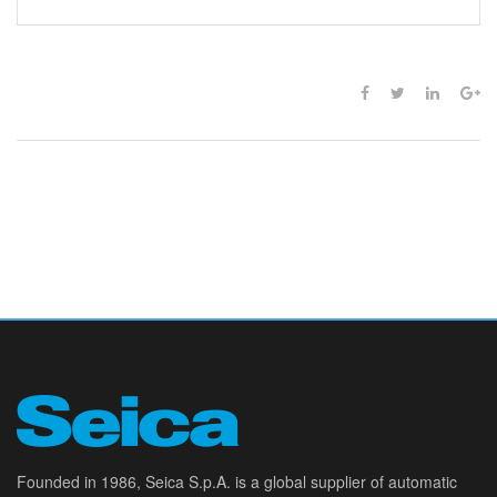
Founded in 1986, Seica S.p.A. is a global supplier of automatic