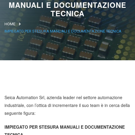
MANUALI E DOCUMENTAZIONE
Argentina
TECNICA
Brasile
HOME
Asia
IMPIEGATO PER STESURA MANUALI E DOCUMENTAZIONE TECNICA
Giappone
Cina
Africa
North Africa
Seica Automation Srl, azienda leader nel settore automazione
South Africa
industriale, con l’ottica di incrementare il suo team è in cerca della
seguente figura:
IMPIEGATO PER STESURA MANUALI E DOCUMENTAZIONE
TECNICA