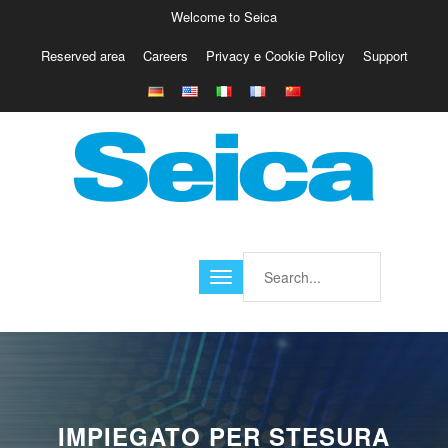
Welcome to Seica
Reserved area
Careers
Privacy e Cookie Policy
Support
Europe
Italy
Austria
Belgio
Germany
Israele
Poland
France
Finland
Croatia
America
IMPIEGATO PER STESURA