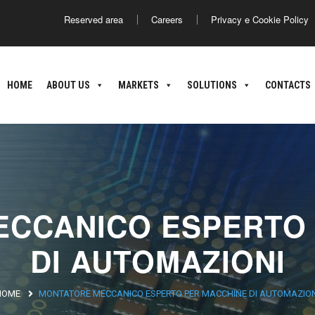
Reserved area
Careers
Privacy e Cookie Policy
America
Asia
HOME
ABOUT US
MARKETS
SOLUTIONS
CONTACTS
ance
Argentina
Brasile
Giappone
C
nland
oatia
ECCANICO ESPERTO 
DI AUTOMAZIONI
HOME
MONTATORE MECCANICO ESPERTO PER MACCHINE DI AUTOMAZION