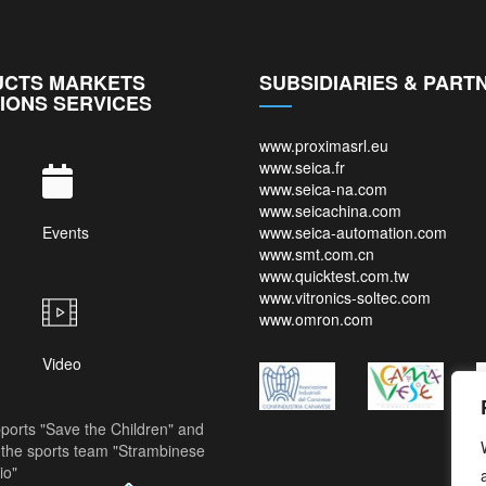
CTS MARKETS
SUBSIDIARIES & PART
IONS SERVICES
www.proximasrl.eu
www.seica.fr
www.seica-na.com
www.seicachina.com
Events
www.seica-automation.com
www.smt.com.cn
www.quicktest.com.tw
www.vitronics-soltec.com
www.omron.com
Video
ports "Save the Children" and
the sports team "Strambinese
io"