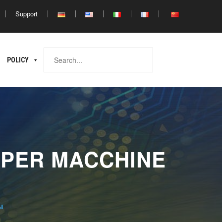
Support
Africa
POLICY
ina
North
South
Africa
Africa
PER MACCHINE
I