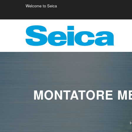
Welcome to Seica
Europe
Italy
Germany
Fr
Austria
Israele
Fi
Belgio
Poland
Cr
MONTATORE M