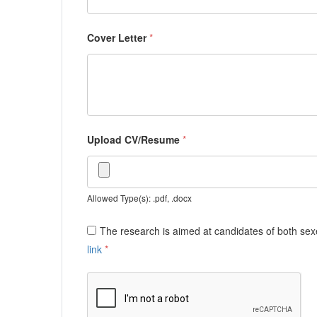
Cover Letter
*
Upload CV/Resume
*
Allowed Type(s): .pdf, .docx
The research is aimed at candidates of both sexe
link
*