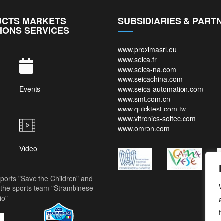
CTS MARKETS
SUBSIDIARIES & PART
IONS SERVICES
www.proximasrl.eu
www.seica.fr
www.seica-na.com
www.seicachina.com
Events
www.seica-automation.com
www.smt.com.cn
www.quicktest.com.tw
www.vitronics-soltec.com
www.omron.com
Video
ports "Save the Children" and
the sports team "Strambinese
io"