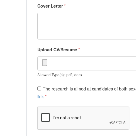
Cover Letter
*
Upload CV/Resume
*
Allowed Type(s): .pdf, .docx
The research is aimed at candidates of both sexe
link
*