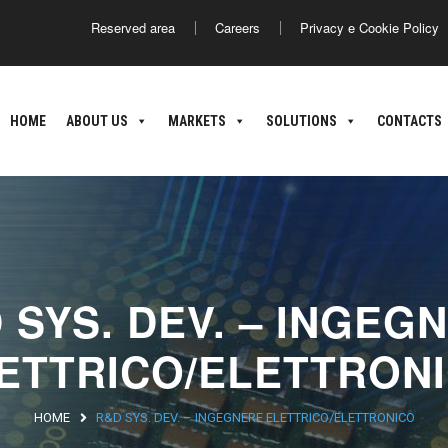
Reserved area
Careers
Privacy e Cookie Policy
America
Asia
HOME
ABOUT US
MARKETS
SOLUTIONS
CONTACTS
ance
Argentina
Brasile
Giappone
C
nland
oatia
 SYS. DEV. – INGEG
ETTRICO/ELETTRON
HOME
R&D SYS. DEV. – INGEGNERE ELETTRICO/ELETTRONICO