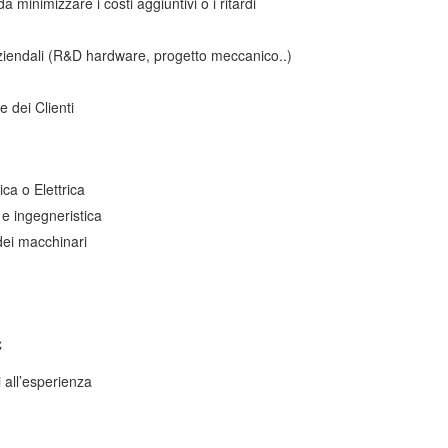
minimizzare i costi aggiuntivi o i ritardi
i aziendali (R&D hardware, progetto meccanico..)
e dei Clienti
ica o Elettrica
 e ingegneristica
dei macchinari
C
 all’esperienza