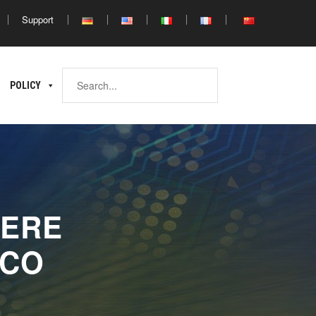
Support
Africa
POLICY
ina
North
South
Africa
Africa
NERE
ICO