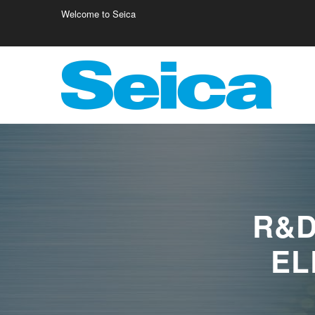
Welcome to Seica
Europe
Italy
Germany
Fr
Austria
Israele
Fi
Belgio
Poland
Cr
R&D
EL