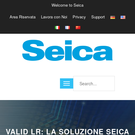
Welcome to Seica
Area Riservata
Lavora con Noi
Privacy
Support
Europe
Italy
Austria
Belgio
Germany
Israele
Poland
France
Finland
Croatia
America
VALID LR: LA SOLUZIONE SEICA